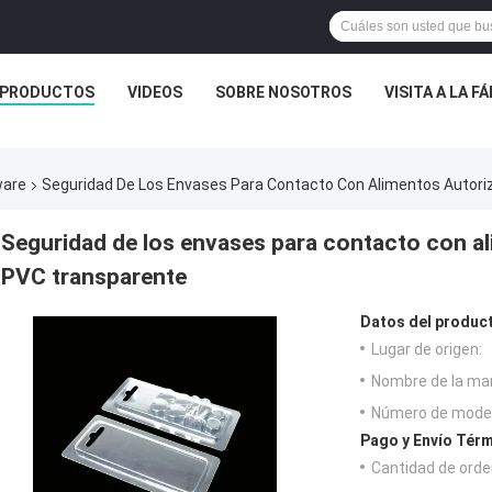
PRODUCTOS
VIDEOS
SOBRE NOSOTROS
VISITA A LA F
ware
Seguridad De Los Envases Para Contacto Con Alimentos Autori
Seguridad de los envases para contacto con a
PVC transparente
Datos del produc
Lugar de origen:
Nombre de la ma
Número de model
Pago y Envío Térm
Cantidad de orde