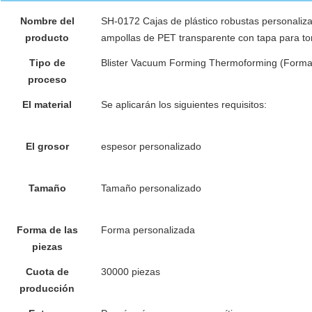
Nombre del
SH-0172 Cajas de plástico robustas personaliz
producto
ampollas de PET transparente con tapa para tor
Tipo de
Blister Vacuum Forming Thermoforming (Formac
proceso
en ampollas para señuelos de pesca, envases e
El material
Se aplicarán los siguientes requisitos:
recipien
bolsas de plástico para el bálsamo labial
El grosor
espesor personalizado
Caja de postres transp
plástico pequeño
Tamaño
Tamaño personalizado
Contenedores de plástico
para postres, contenedores para alimentos
Forma de las
Forma personalizada
t
Caja de pasteles ranspar
piezas
Cuota de
30000 piezas
Cajas de oro favor 10 pulgadas ca
producción
plástico de color rosa cajas de pastel