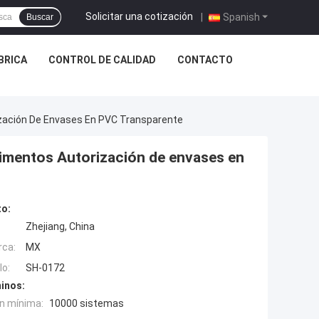
Solicitar una cotización
|
Spanish
Buscar
ÁBRICA
CONTROL DE CALIDAD
CONTACTO
zación De Envases En PVC Transparente
limentos Autorización de envases en
to:
Zhejiang, China
rca:
MX
o:
SH-0172
inos:
n mínima:
10000 sistemas