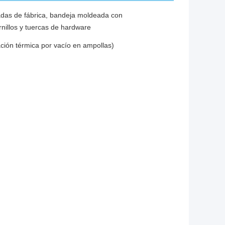
adas de fábrica, bandeja moldeada con
nillos y tuercas de hardware
ión térmica por vacío en ampollas)
Envases
n ampollas para pastillas
tes de pastel de taza embalaje de plástico
arente con sombreador de ojos, paleta de
 de calidad alimentaria, cajas de galletas
ent en plástico
ja de pastel caja de embalaje cajas de