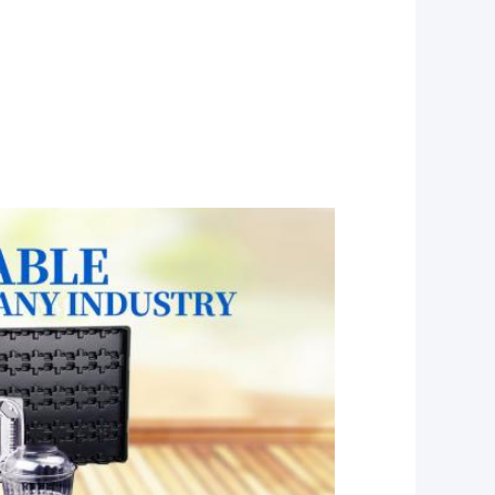
ico con mango de caja superior transparente
s en caja de plástico pp envases de galletas
a ESD contenedores con bisagras