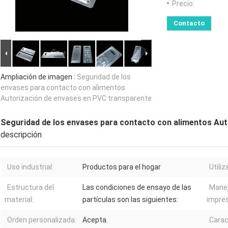
Precio:
Contacto
Ampliación de imagen :
Seguridad de los
envases para contacto con alimentos
Autorización de envases en PVC transparente
Seguridad de los envases para contacto con alimentos Au
descripción
Uso industrial:
Productos para el hogar
Utiliz
Estructura del
Las condiciones de ensayo de las
Manej
material:
partículas son las siguientes:
impres
Orden personalizada:
Acepta.
Carac