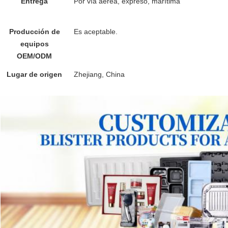
Entrega
Por vía aérea, expreso, marítima
Caja de plást
contenedor de chocolate
Producción de
Es aceptable.
Envases de plástico para alimento
equipos
OEM/ODM
Lugar de origen
Zhejiang, China
embalaje de plástico duro caj
transparentes mini contenedores de pasteles