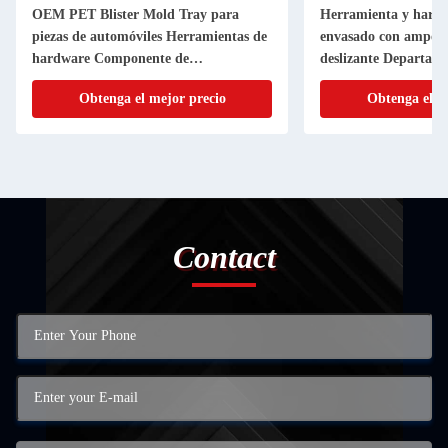
OEM PET Blister Mold Tray para
Herramienta y hardw
piezas de automóviles Herramientas de
envasado con ampoll
hardware Componente de
deslizante Departame
semiconductores
interno de moldes
Obtenga el mejor precio
Obtenga el m
Contact