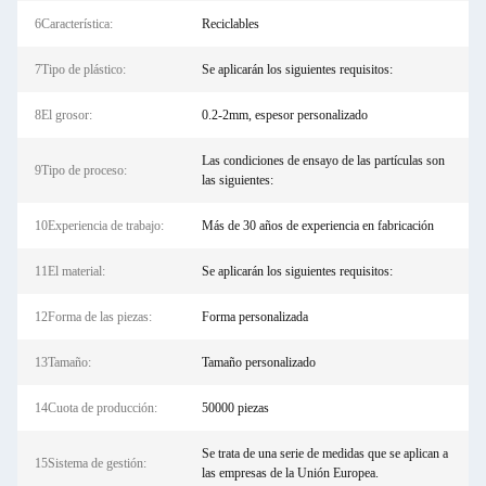
6Característica:
Reciclables
7Tipo de plástico:
Se aplicarán los siguientes requisitos:
8El grosor:
0.2-2mm, espesor personalizado
Las condiciones de ensayo de las partículas son
9Tipo de proceso:
las siguientes:
10Experiencia de trabajo:
Más de 30 años de experiencia en fabricación
11El material:
Se aplicarán los siguientes requisitos:
12Forma de las piezas:
Forma personalizada
13Tamaño:
Tamaño personalizado
14Cuota de producción:
50000 piezas
Se trata de una serie de medidas que se aplican a
15Sistema de gestión:
las empresas de la Unión Europea.