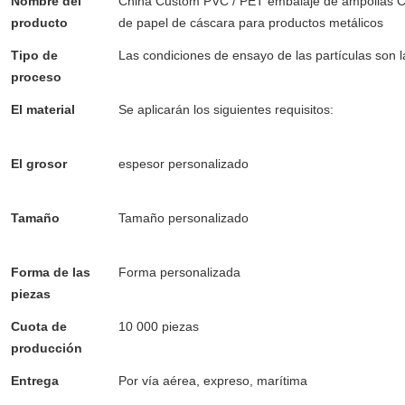
Nombre del
China Custom PVC / PET embalaje de ampollas Co
producto
de papel de cáscara para productos metálicos
Tipo de
Las condiciones de ensayo de las partículas son l
proceso
señuelos de pesca,envases en ampollas para past
El material
Se aplicarán los siguientes requisitos:
Contenedore
de plástico para el bálsamo labial,
El grosor
espesor personalizado
caja de postres transparen
plástico pequeña,
Tamaño
Tamaño personalizado
Contenedores de plástico de
cajas de galletas, contenedores vacíos
Forma de las
Forma personalizada
Caja transparente de galletas,
piezas
dulces,
Cuota de
10 000 piezas
Cajas de favor de oro, caja de past
producción
plástico, cajas de pastel rosa
Entrega
Por vía aérea, expreso, marítima
caja de plástico
recipiente de chocolate,