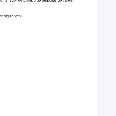
ntenedor de plástico de ampollas de cartón
as siguientes:
Envases en ampollas para
illas
s de pasteles de plástico desechable, bolsas
te, paleta de sombras de ojos, caja de
 calidad alimentaria, postres de verrine,
 vajilla de plástico, caja de plástico de
el de 10 pulgadas, cajas de embalaje de
 con mango, caja superior transparente,