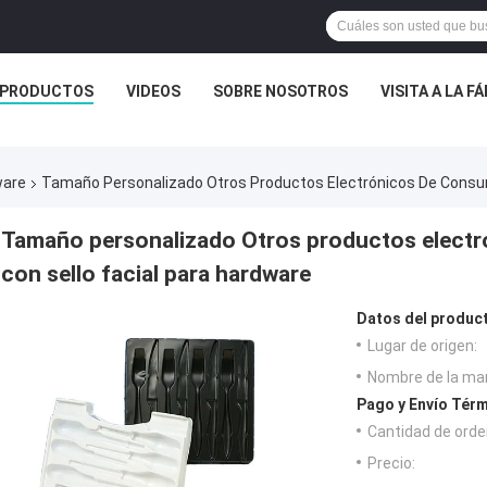
PRODUCTOS
VIDEOS
SOBRE NOSOTROS
VISITA A LA F
ware
Tamaño Personalizado Otros Productos Electrónicos De Consum
Tamaño personalizado Otros productos elect
con sello facial para hardware
Datos del produc
Lugar de origen:
Nombre de la ma
Pago y Envío Térm
Cantidad de orde
Precio: