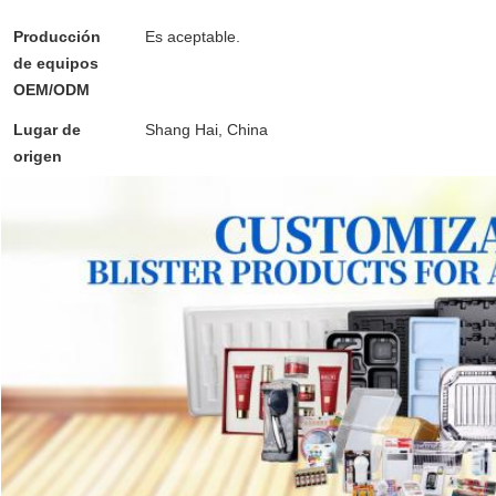
Producción
Es aceptable.
envases desechables para alimentos,
de equipos
cajas de pasteles,
OEM/ODM
Lugar de
Shang Hai, China
Envases de plástico duro, caja 
origen
mini envases para pasteles,