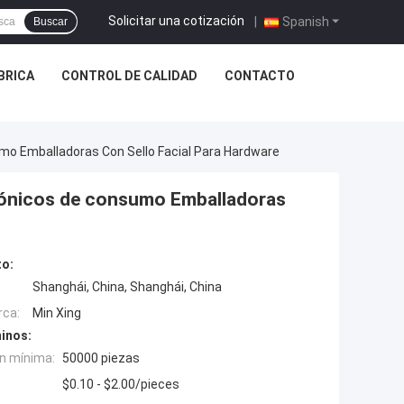
Solicitar una cotización
|
Spanish
Buscar
ÁBRICA
CONTROL DE CALIDAD
CONTACTO
o Emballadoras Con Sello Facial Para Hardware
rónicos de consumo Emballadoras
to:
Shanghái, China, Shanghái, China
rca:
Min Xing
inos:
n mínima:
50000 piezas
$0.10 - $2.00/pieces