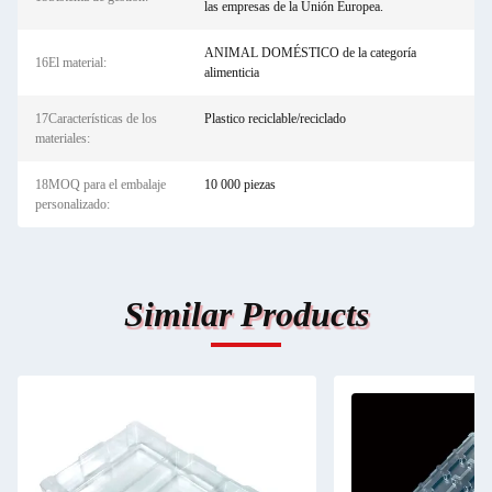
las empresas de la Unión Europea.
ANIMAL DOMÉSTICO de la categoría
16El material:
alimenticia
17Características de los
Plastico reciclable/reciclado
materiales:
18MOQ para el embalaje
10 000 piezas
personalizado:
Similar Products