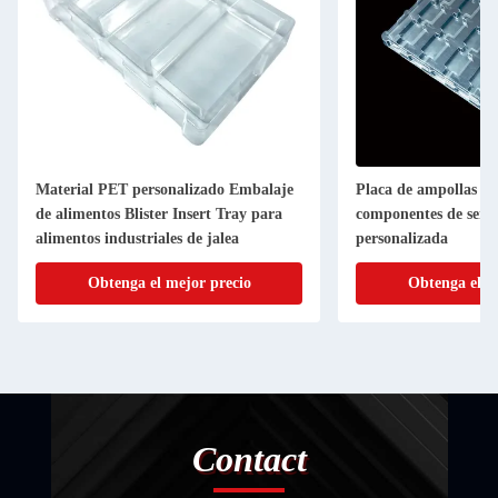
Material PET personalizado Embalaje
Placa de ampollas de
de alimentos Blister Insert Tray para
componentes de semi
alimentos industriales de jalea
personalizada
Obtenga el mejor precio
Obtenga el m
Contact