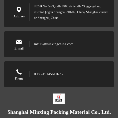
702-B No. 5-29, calle 8900 de la calle Yinggangdong,
distrito Qingpu Shanghai 210707, China, Shanghai, ciudad
Address
de Shanghai, China
mx03@minxingchina.com
E-mail
0086-19145611675
Phone
Shanghai Minxing Packing Material Co., Ltd.