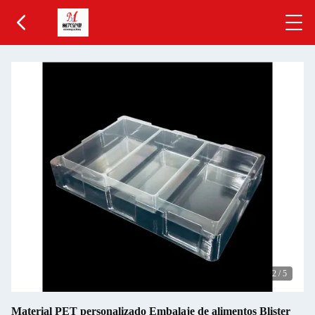
2
/
5
Material PET personalizado Embalaje de alimentos Blister