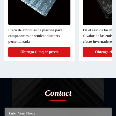
Placa de ampollas de plástico para
En el caso de las má
componentes de semiconductores
el valor de las emisio
personalizada
efecto invernadero se
función de las emisio
Obtenga el mejor precio
Obtenga el m
efecto invernadero y 
gases de efecto inver
Contact