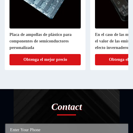
Placa de ampollas de plástico para
En el caso de las má
componentes de semiconductores
el valor de las emisio
personalizada
efecto invernadero se
función de las emisio
Obtenga el mejor precio
Obtenga el m
efecto invernadero y 
gases de efecto inver
Contact