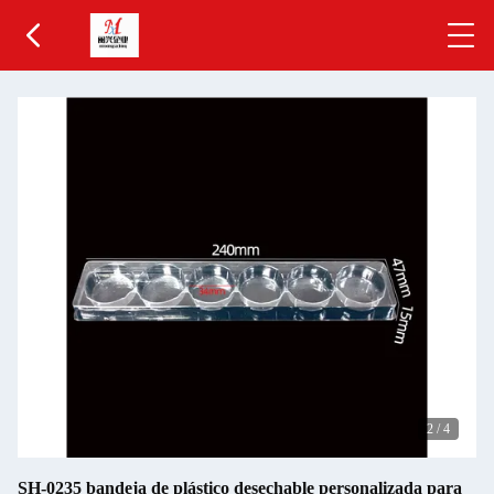
2
/
4
SH-0235 bandeja de plástico desechable personalizada para