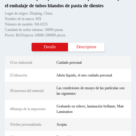
el embalaje de tubos blandos de pasta de dientes
Lugar de origen: Zhejiang, China
Nombre de la marca: MX
Número de modelo: SH-0235
Cantidad de orden mínima: 10000 piezas
Precio: $0.05/pieces 10000-199999 pieces
Detalle
Description
1Uso industrial:
Cuidado personal
2Utilización:
Jabón líquido, el otro cuidado personal
Las condiciones de ensayo de las partículas son
3Estructura del material:
las siguientes:
Grabando en relieve, laminación brillante, Matt
4Manejo de la impresión:
Lamination
5Orden personalizada:
Acepta.