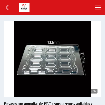
2
/
6
Envases con ampollas de PET transparentes, apilables y