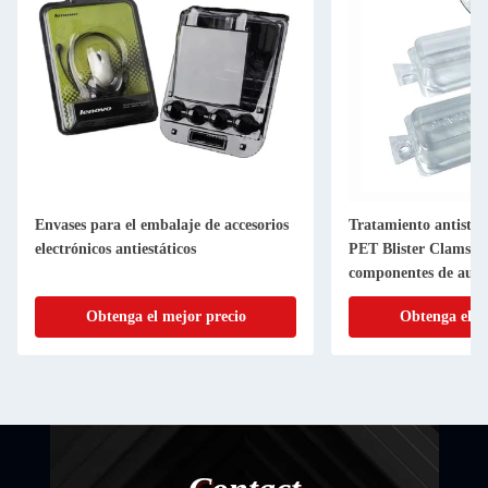
Envases para el embalaje de accesorios
Tratamiento antistát
electrónicos antiestáticos
PET Blister Clamshel
componentes de auri
personalizables
Obtenga el mejor precio
Obtenga el m