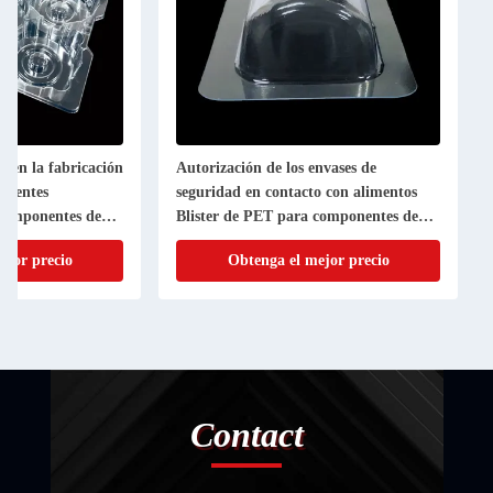
a en la fabricación
Autorización de los envases de
arentes
seguridad en contacto con alimentos
 componentes de
Blister de PET para componentes de
z
hardware de automóviles
ejor precio
Obtenga el mejor precio
Contact