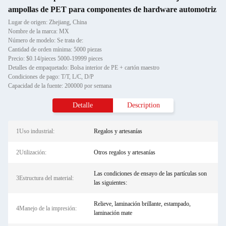
ampollas de PET para componentes de hardware automotriz
Lugar de origen: Zhejiang, China
Nombre de la marca: MX
Número de modelo: Se trata de:
Cantidad de orden mínima: 5000 piezas
Precio: $0.14/pieces 5000-19999 pieces
Detalles de empaquetado: Bolsa interior de PE + cartón maestro
Condiciones de pago: T/T, L/C, D/P
Capacidad de la fuente: 200000 por semana
Detalle
Description
1Uso industrial:
Regalos y artesanías
2Utilización:
Otros regalos y artesanías
Las condiciones de ensayo de las partículas son
3Estructura del material:
las siguientes:
Relieve, laminación brillante, estampado,
4Manejo de la impresión:
laminación mate