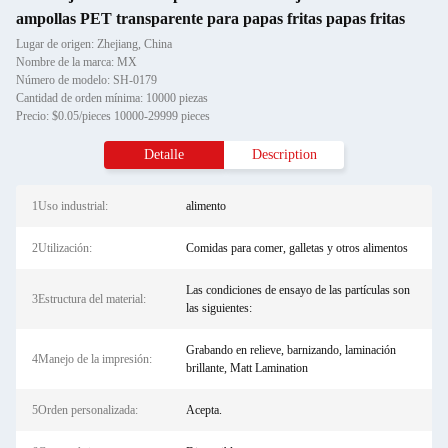
ampollas PET transparente para papas fritas papas fritas
Lugar de origen: Zhejiang, China
Nombre de la marca: MX
Número de modelo: SH-0179
Cantidad de orden mínima: 10000 piezas
Precio: $0.05/pieces 10000-29999 pieces
Detalle
Description
1Uso industrial:
alimento
2Utilización:
Comidas para comer, galletas y otros alimentos
Las condiciones de ensayo de las partículas son
3Estructura del material:
las siguientes:
Grabando en relieve, barnizando, laminación
4Manejo de la impresión:
brillante, Matt Lamination
5Orden personalizada:
Acepta.