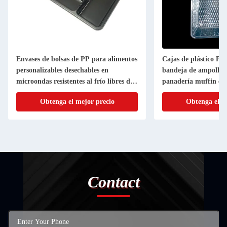
Envases de bolsas de PP para alimentos
Cajas de plástico PE
personalizables desechables en
bandeja de ampollas
microondas resistentes al frío libres de
panadería muffin ens
BPA
medida
Obtenga el mejor precio
Obtenga el m
Contact