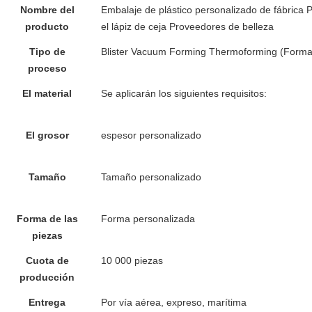
Nombre del
Embalaje de plástico personalizado de fábrica 
producto
el lápiz de ceja Proveedores de belleza
Tipo de
Blister Vacuum Forming Thermoforming (Formac
proceso
en ampollas para señuelos de pesca, envases e
El material
Se aplicarán los siguientes requisitos:
recipien
bolsas de plástico para el bálsamo labial
El grosor
espesor personalizado
Caja de postres transp
plástico pequeño
Tamaño
Tamaño personalizado
Contenedores de plástico
para postres, contenedores para alimentos
Forma de las
Forma personalizada
t
Caja de pasteles ranspar
piezas
Cuota de
10 000 piezas
Cajas de oro favor 10 pulgadas ca
producción
plástico de color rosa cajas de pastel
Entrega
Por vía aérea, expreso, marítima
Caja de plást