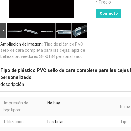
Precio:
Contacto
Ampliación de imagen :
Tipo de plástico PVC
sello de cara completa para las cejas lápiz de
belleza proveedores SH-0184 personalizado
Tipo de plástico PVC sello de cara completa para las cejas
personalizado
descripción
Impresión de
No hay
El mat
logotipos:
Utilización:
Las latas
Tipo 