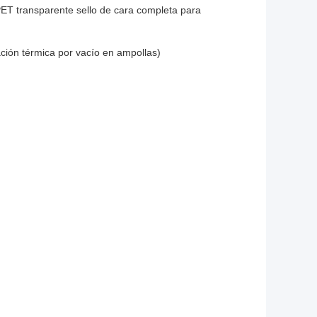
PET transparente sello de cara completa para
ión térmica por vacío en ampollas)
Envases
n ampollas para pastillas
tes de pastel de taza embalaje de plástico
arente con sombreador de ojos, paleta de
 de calidad alimentaria, cajas de galletas
ent en plástico
ja de pastel caja de embalaje cajas de
ico con mango de caja superior transparente