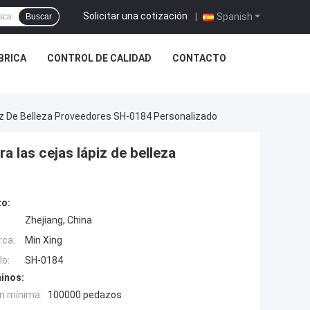
Solicitar una cotización
|
Spanish
Buscar
ÁBRICA
CONTROL DE CALIDAD
CONTACTO
iz De Belleza Proveedores SH-0184 Personalizado
a las cejas lápiz de belleza
to:
Zhejiang, China
rca:
Min Xing
o:
SH-0184
inos:
n mínima:
100000 pedazos