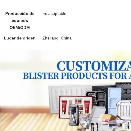
contenedor de chocolate
Producción de
Es aceptable.
Envases de plástico para alimento
equipos
OEM/ODM
Lugar de origen
Zhejiang, China
embalaje de plástico duro caj
transparentes mini contenedores de pasteles