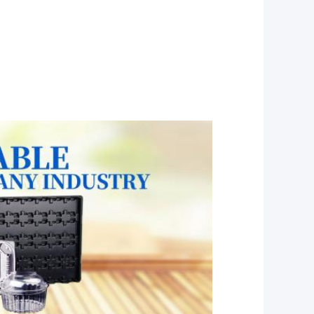
s en caja de plástico pp envases de galletas
a ESD contenedores con bisagras