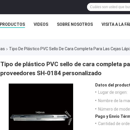
PRODUCTOS
VIDEOS
SOBRE NOSOTROS
VISITA A LA F
las
Tipo De Plástico PVC Sello De Cara Completa Para Las Cejas Láp
Tipo de plástico PVC sello de cara completa par
proveedores SH-0184 personalizado
Datos del produc
Lugar de origen:
Nombre de la ma
Número de model
Pago y Envío Térm
Cantidad de orde